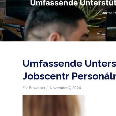
Umfassende Unterstütz
Pfadnav
Startseit
Umfassende Unterst
Jobscentr Personál
/
November 7, 2024
Für Bewerber