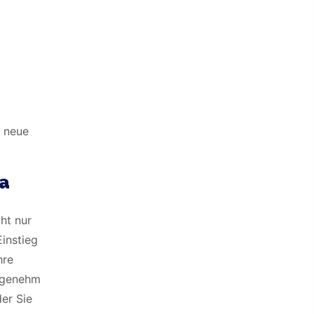
m neue
ra
ht nur
Einstieg
hre
angenehm
der Sie