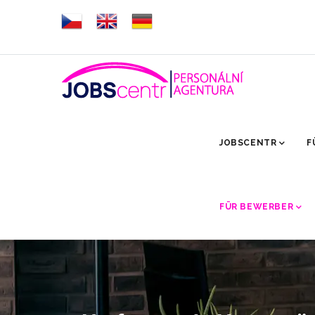
Direkt
zum
Inhalt
HLAVNÍ
NAVIGACE
JOBSCENTR
F
FÜR BEWERBER