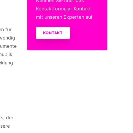
Nehmen Sie über das
Kontaktformular Kontakt
mit unseren Experten auf
en für
KONTAKT
fwendig
okumente
publik
cklung
s, der
nsere