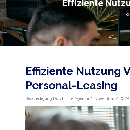
Effiziente Nutz
Pf
St
Effiziente Nutzung 
Personal-Leasing
/
November 7, 2024
Beschäftigung Durch Eine Agentur