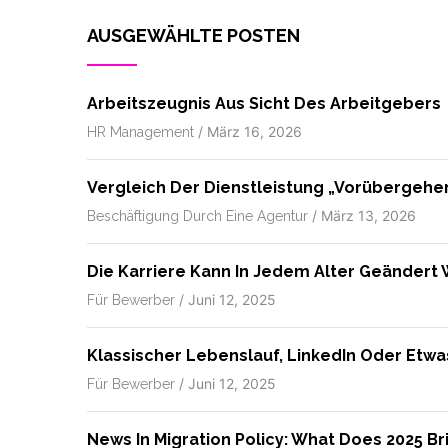
AUSGEWÄHLTE POSTEN
Arbeitszeugnis Aus Sicht Des Arbeitgebers
/
März 16, 2026
HR Management
Vergleich Der Dienstleistung „vorübergehe
/
März 13, 2026
Beschäftigung Durch Eine Agentur
Die Karriere Kann In Jedem Alter Geändert
/
Juni 12, 2025
Für Bewerber
Klassischer Lebenslauf, LinkedIn Oder Etw
/
Juni 12, 2025
Für Bewerber
News In Migration Policy: What Does 2025 Br