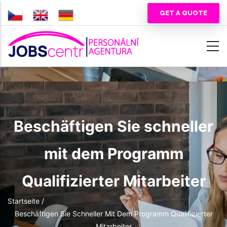
Direkt
GET A QUOTE
zum
Inhalt
Beschäftigen Sie schneller
mit dem Programm
Qualifizierter Mitarbeiter
Pfadnavigation
Startseite
/
Beschäftigen Sie Schneller Mit Dem Programm Qualifizierter
Mitarbeiter