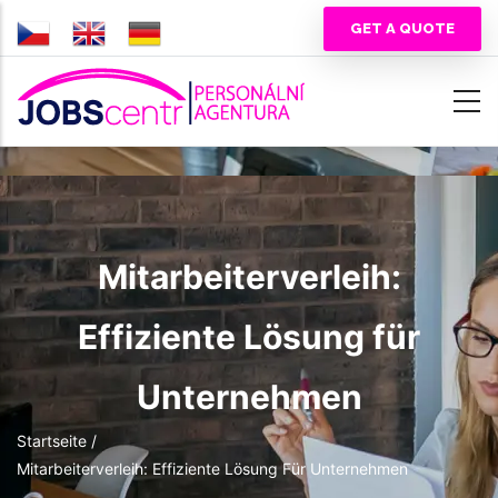
Direkt
GET A QUOTE
zum
Inhalt
Mitarbeiterverleih:
Effiziente Lösung für
Unternehmen
Pfadnavigation
Startseite
/
Mitarbeiterverleih: Effiziente Lösung Für Unternehmen