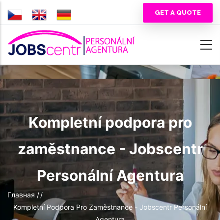
Перейти
GET A QUOTE
к
основному
содержанию
Kompletní podpora pro
zaměstnance - Jobscentr
Personální Agentura
Строка
Главная
/
/
Kompletní Podpora Pro Zaměstnance - Jobscentr Personální
навигации
Agentura