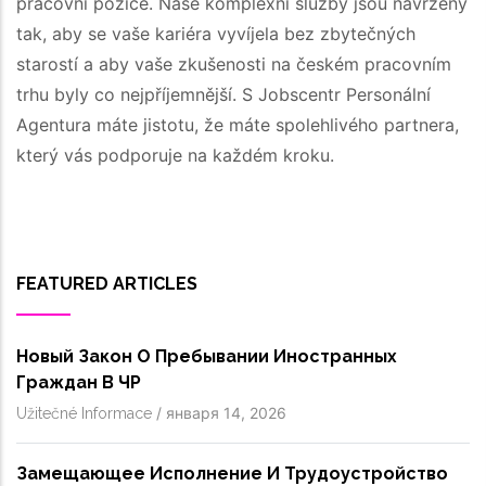
pracovní pozice. Naše komplexní služby jsou navrženy
tak, aby se vaše kariéra vyvíjela bez zbytečných
starostí a aby vaše zkušenosti na českém pracovním
trhu byly co nejpříjemnější. S Jobscentr Personální
Agentura máte jistotu, že máte spolehlivého partnera,
který vás podporuje na každém kroku.
FEATURED ARTICLES
Новый Закон О Пребывании Иностранных
Граждан В ЧР
/
января 14, 2026
Užitečné Informace
Замещающее Исполнение И Трудоустройство