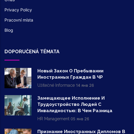
Privacy Policy
Pracovní místa
Blog
DOPORUČENÁ TÉMATA
Новый Закон О Пребывании
Иностранных Граждан В ЧР
Užitečné Informace
14 янв 26
Замещающее Исполнение И
Трудоустройство Людей С
Инвалидностью: В Чем Разница
HR Management
05 янв 26
Признание Иностранных Дипломов В