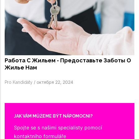
Работа С Жильем - Предоставьте Заботы О
Жилье Нам
/
октября 22, 2024
Pro Kandidáty
JAK VÁM MŮŽEME BÝT NÁPOMOCNI?
Spojte se s našimi specialisty pomocí
kontaktního formuláře