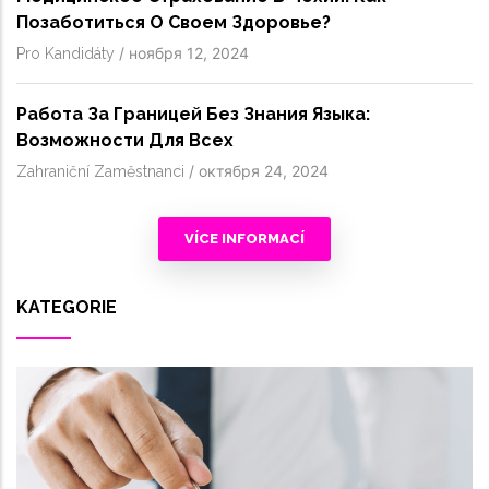
Позаботиться О Своем Здоровье?
/
ноября 12, 2024
Pro Kandidáty
Работа За Границей Без Знания Языка:
Возможности Для Всех
/
октября 24, 2024
Zahraniční Zaměstnanci
VÍCE INFORMACÍ
KATEGORIE