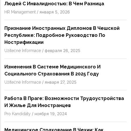
Людей С Инвалидностью: В Чем Разница
/
января 5, 2026
HR Management
Признание Иностранных Дипломов В Чешской
Республике: Подробное Руководство По
Нострификации
/
февраля 26, 2025
Užitečné Informace
Изменения В Системе Медицинского И
Социального Страхования В 2025 Году
/
января 27, 2025
Užitečné Informace
Работа В Праге: Возможности Трудоустройства
И Жилье Для Иностранцев
/
ноября 19, 2024
Pro Kandidáty
Медицинское Страхование В Чехии: Как