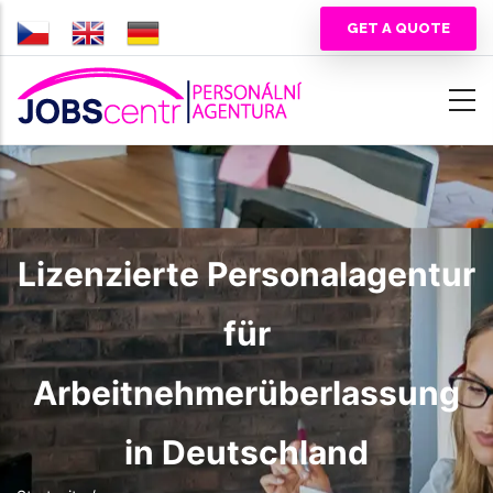
Direkt
GET A QUOTE
zum
Inhalt
Lizenzierte Personalagentur
für
Arbeitnehmerüberlassung
in Deutschland