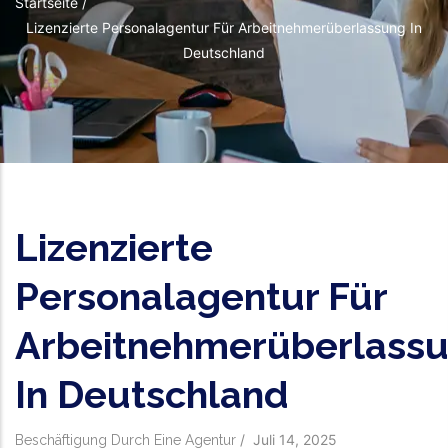
Pfadnavigation
Startseite
/
Lizenzierte Personalagentur Für Arbeitnehmerüberlassung In
Deutschland
Lizenzierte
Personalagentur Für
Arbeitnehmerüberlass
In Deutschland
/
Juli 14, 2025
Beschäftigung Durch Eine Agentur