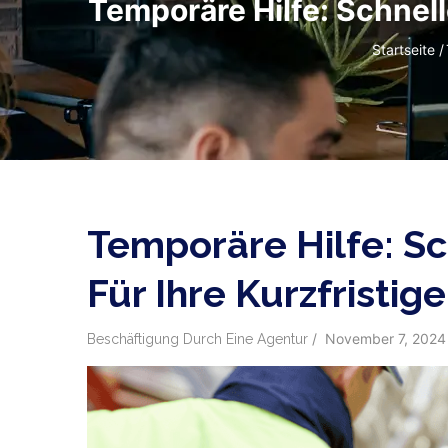
Temporäre Hilfe: Schnell
Pfadnavig
Startseite
/
Temporäre Hilfe: Sc
Für Ihre Kurzfristig
/
November 7, 2024
Beschäftigung Durch Eine Agentur