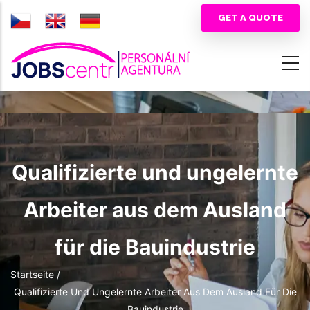
Direkt
GET A QUOTE
zum
Inhalt
Qualifizierte und ungelernte
Arbeiter aus dem Ausland
für die Bauindustrie
Pfadnavigation
Startseite
/
Qualifizierte Und Ungelernte Arbeiter Aus Dem Ausland Für Die
Bauindustrie