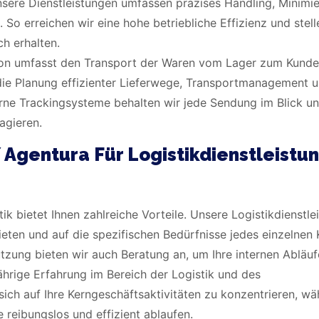
ere Dienstleistungen umfassen präzises Handling, Minimi
 So erreichen wir eine hohe betriebliche Effizienz und stell
ch erhalten.
ion umfasst den Transport der Waren vom Lager zum Kunde
die Planung effizienter Lieferwege, Transportmanagement u
rne Trackingsysteme behalten wir jede Sendung im Blick u
agieren.
 Agentura Für Logistikdienstleistu
k bietet Ihnen zahlreiche Vorteile. Unsere Logistikdienstle
bieten und auf die spezifischen Bedürfnisse jedes einzelnen
ützung bieten wir auch Beratung an, um Ihre internen Abläuf
hrige Erfahrung im Bereich der Logistik und des
ich auf Ihre Kerngeschäftsaktivitäten zu konzentrieren, w
e reibungslos und effizient ablaufen.