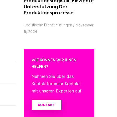
Produktionslogistik: Effiziente
Unterstützung Der
Produktionsprozesse
/
November
Logistische Dienstleistungen
5, 2024
WIE KÖNNEN WIR IHNEN
HELFEN?
Nehmen Sie über das
Kontaktformular Kontakt
mit unseren Experten auf
KONTAKT