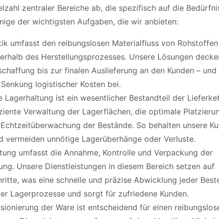
lzahl zentraler Bereiche ab, die spezifisch auf die Bedürfn
ige der wichtigsten Aufgaben, die wir anbieten:
ik umfasst den reibungslosen Materialfluss von Rohstoffen
innerhalb des Herstellungsprozesses. Unsere Lösungen deck
chaffung bis zur finalen Auslieferung an den Kunden – und
 Senkung logistischer Kosten bei.
 Lagerhaltung ist ein wesentlicher Bestandteil der Lieferket
ziente Verwaltung der Lagerflächen, die optimale Platzieru
Echtzeitüberwachung der Bestände. So behalten unsere K
nd vermeiden unnötige Lagerüberhänge oder Verluste.
tung umfasst die Annahme, Kontrolle und Verpackung der
ung. Unsere Dienstleistungen in diesem Bereich setzen auf
ritte, was eine schnelle und präzise Abwicklung jeder Best
 der Lagerprozesse und sorgt für zufriedene Kunden.
sionierung der Ware ist entscheidend für einen reibungslos