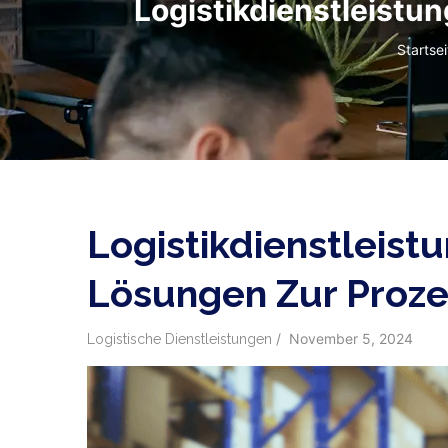
Logistikdienstleist
Pfadna
Startsei
Logistikdienstleis
Lösungen Zur Proz
/
November 5, 2024
Logistische Dienstleistungen