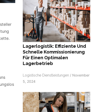
teller
ltung
ette.
Lagerlogistik: Effiziente Und
Schnelle Kommissionierung
Für Einen Optimalen
Lagerbetrieb
/
November
Logistische Dienstleistungen
uns
5, 2024
bungslos