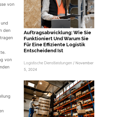
isse von
 und
en den
Auftragsabwicklung: Wie Sie
 tragen
Funktioniert Und Warum Sie
Für Eine Effiziente Logistik
Entscheidend Ist
te.
ng von
/
November
Logistische Dienstleistungen
unden
5, 2024
ellung
en