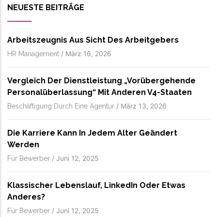
NEUESTE BEITRÄGE
Arbeitszeugnis Aus Sicht Des Arbeitgebers
/
März 16, 2026
HR Management
Vergleich Der Dienstleistung „vorübergehende
Personalüberlassung“ Mit Anderen V4-Staaten
/
März 13, 2026
Beschäftigung Durch Eine Agentur
Die Karriere Kann In Jedem Alter Geändert
Werden
/
Juni 12, 2025
Für Bewerber
Klassischer Lebenslauf, LinkedIn Oder Etwas
Anderes?
/
Juni 12, 2025
Für Bewerber