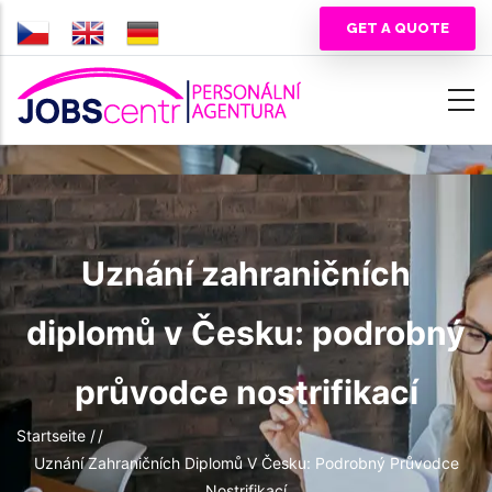
Direkt
GET A QUOTE
zum
Inhalt
Uznání zahraničních
diplomů v Česku: podrobný
průvodce nostrifikací
Pfadnavigation
Startseite
/
/
Uznání Zahraničních Diplomů V Česku: Podrobný Průvodce
Nostrifikací