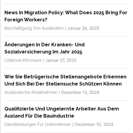
News In Migration Policy: What Does 2025 Bring For
Foreign Workers?
/
Januar 28, 2025
Beschäftigung Von Ausländern
Änderungen In Der Kranken- Und
Sozialversicherung Im Jahr 2025
/
Januar 27, 2025
Užitečné Informace
Wie Sie Betrügerische Stellenangebote Erkennen
Und Sich Bei Der Stellensuche Schützen Können
/
Dezember 12, 2024
Ausländische Arbeitnehmer
Qualifizierte Und Ungelernte Arbeiter Aus Dem
Ausland Für Die Bauindustrie
/
Dezember 10, 2024
Dienstleistungen Für Unternehmen