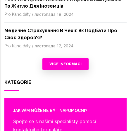
Та Житло Для Іноземців
/
листопада 19, 2024
Pro Kandidáty
Медичне Страхування В Чехії: Як Подбати Про
Своє Здоров'я?
/
листопада 12, 2024
Pro Kandidáty
VÍCE INFORMACÍ
KATEGORIE
JAK VÁM MŮŽEME BÝT NÁPOMOCNI?
Spojte se s našimi specialisty pomocí
kontaktního formuláře