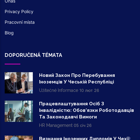
Onás
Privacy Policy
Pracovní místa
Blog
DOPORUČENÁ TÉMATA
Новий Закон Про Перебування
Іноземців У Чеській Республіці
Užitečné Informace
10 лют 26
Працевлаштування Осіб З
Інвалідністю: Обов’язки Роботодавців
Та Законодавчі Вимоги
HR Management
05 січ 26
Визнання Іноземних Дипломів У Чехії: