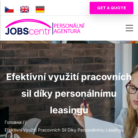
Перейти
GET A QUOTE
до
основного
вмісту
Efektivní využití pracovních
sil díky personálnímu
leasingu
Рядок
Головна
/
/
Efektivní Využití Pracovních Sil Díky Personálnímu Leasingu
навіґації