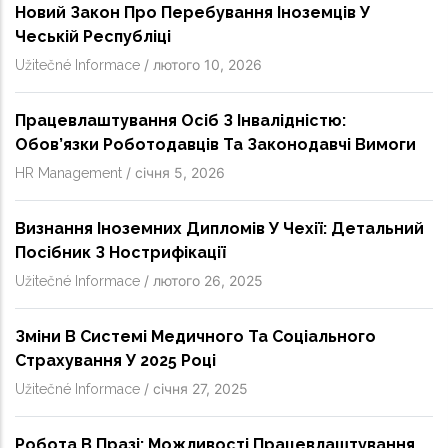
Новий Закон Про Перебування Іноземців У
Чеській Республіці
/
лютого 10, 2026
Užitečné Informace
Працевлаштування Осіб З Інвалідністю:
Обов’язки Роботодавців Та Законодавчі Вимоги
/
січня 5, 2026
HR Management
Визнання Іноземних Дипломів У Чехії: Детальний
Посібник З Нострифікації
/
лютого 26, 2025
Užitečné Informace
Зміни В Системі Медичного Та Соціального
Страхування У 2025 Році
/
січня 27, 2025
Užitečné Informace
Робота В Празі: Можливості Працевлаштування