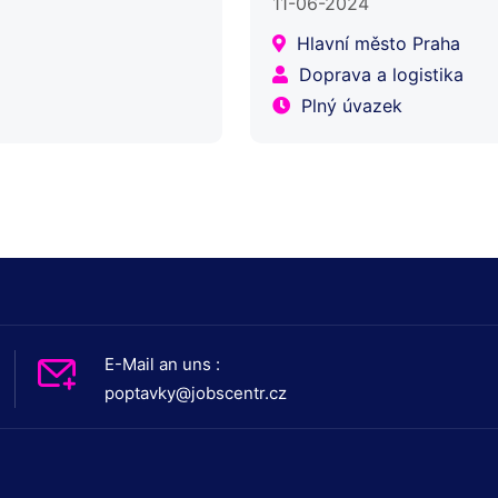
11-06-2024
Waren;Qualitätskontrolle…
Hlavní město Praha
Doprava a logistika
Plný úvazek
E-Mail an uns :
poptavky@jobscentr.cz