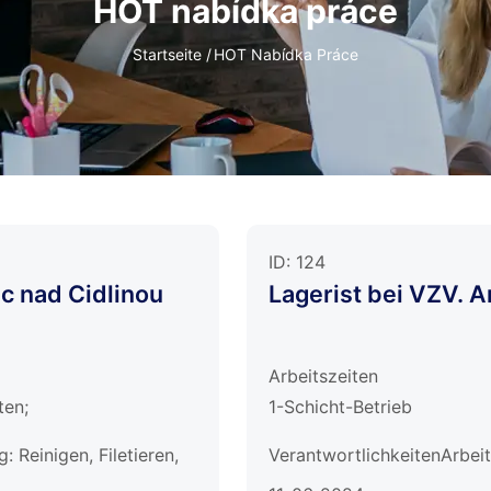
HOT nabídka práce
Pfadnavigation
Startseite
/
HOT Nabídka Práce
ID:
124
c nad Cidlinou
Lagerist bei VZV. A
Arbeitszeiten
ten;
1-Schicht-Betrieb
 Reinigen, Filetieren,
VerantwortlichkeitenArbeit
Sackkarre;Kommissioniere