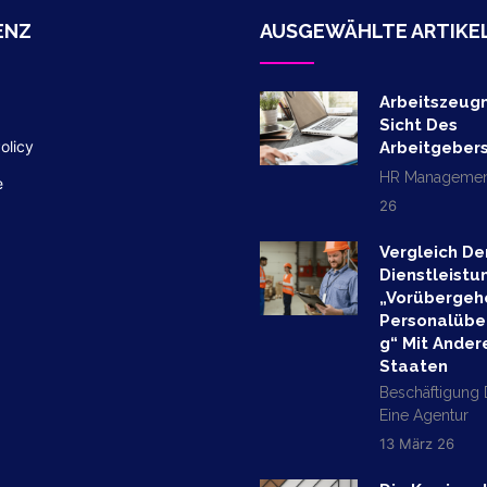
ENZ
AUSGEWÄHLTE ARTIKE
Arbeitszeugn
Sicht Des
olicy
Arbeitgeber
HR Managemen
e
26
Vergleich De
Dienstleistu
„vorübergeh
Personalübe
G“ Mit Ander
Staaten
Beschäftigung
Eine Agentur
13 März 26