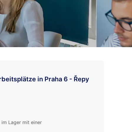
rbeitsplätze in Praha 6 - Řepy
 im Lager mit einer
n, Verpacken und Versenden von