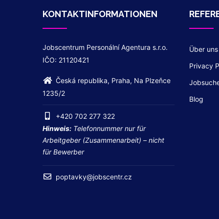
KONTAKTINFORMATIONEN
REFER
Jobscentrum Personální Agentura s.r.o.
Über uns
IČO: 21120421
Privacy P
Česká republika, Praha, Na Plzeňce
Jobsuch
1235/2
Blog
+420 702 277 322
Hinweis:
Telefonnummer nur für
Arbeitgeber (Zusammenarbeit) – nicht
für Bewerber
poptavky@jobscentr.cz