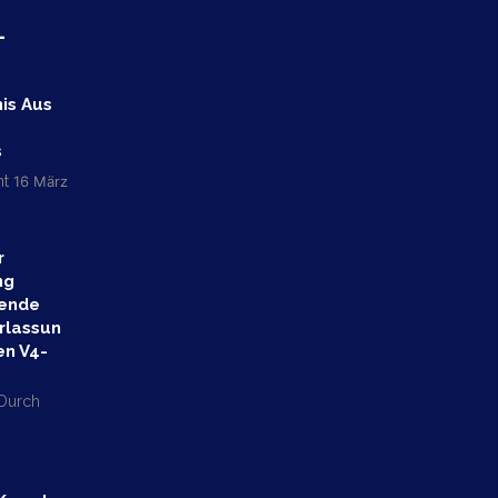
L
is Aus
s
t
16 März
r
ng
ende
rlassun
en V4-
 Durch