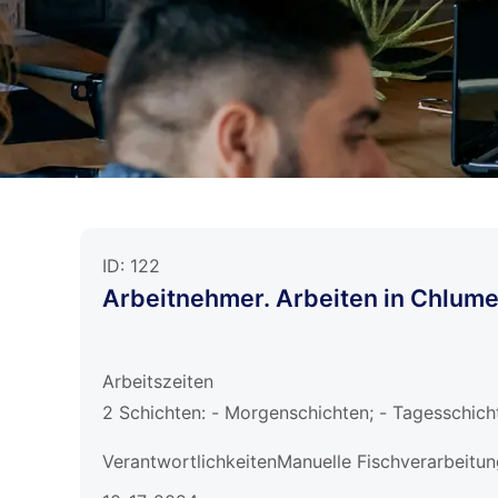
ID:
122
Arbeitnehmer. Arbeiten in Chlume
Arbeitszeiten
2 Schichten: - Morgenschichten; - Tagesschich
VerantwortlichkeitenManuelle Fischverarbeitung:
Sortieren und Verpacken…