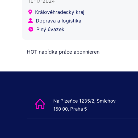
10-17-2024
Královéhradecký kraj
Doprava a logistika
Plný úvazek
HOT nabídka práce abonnieren
Na Plzeňce 1235/2, Smíchov
150 00, Praha 5