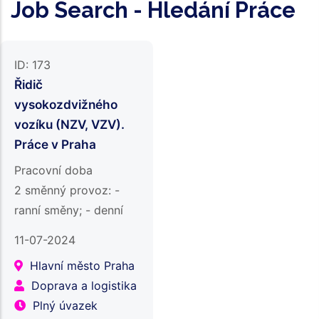
Job Search - Hledání Práce
ID:
173
Řidič
vysokozdvižného
vozíku (NZV, VZV).
Práce v Praha
Pracovní doba
2 směnný provoz: -
ranní směny; - denní
směny;
11-07-2024
Odpovědnostiobsluha
Hlavní město Praha
vysokozdvižného
Doprava a logistika
vozíku (retrak) a
Plný úvazek