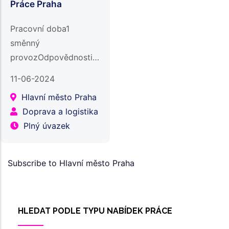
Práce Praha
Pracovní doba1
směnný
provozOdpovědnostipráce
ve skladu s ručním
11-06-2024
vozíkem. vychystávání,
Hlavní město Praha
balení a expedice
Doprava a logistika
zbožíkontrola kvality
Plný úvazek
objednávek před
odesláním;další…
Subscribe to Hlavní město Praha
HLEDAT PODLE TYPU NABÍDEK PRÁCE