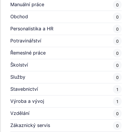
Manuální práce
0
Obchod
0
Personalistika a HR
0
Potravinářství
0
Řemeslné práce
0
Školství
0
Služby
0
Stavebnictví
1
Výroba a vývoj
1
Vzdělání
0
Zákaznický servis
0