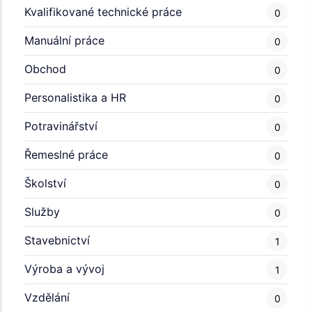
Kvalifikované technické práce
0
Manuální práce
0
Obchod
0
Personalistika a HR
0
Potravinářství
0
Řemeslné práce
0
Školství
0
Služby
0
Stavebnictví
1
Výroba a vývoj
1
Vzdělání
0