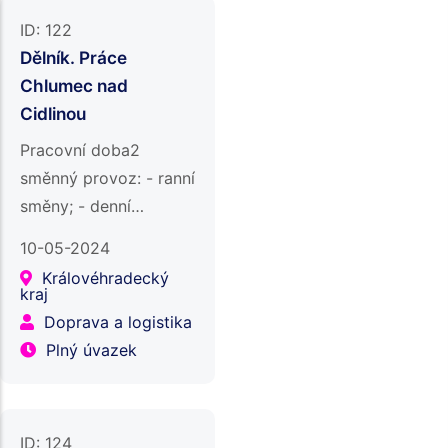
ID:
122
Dělník. Práce
Chlumec nad
Cidlinou
Pracovní doba2
směnný provoz: - ranní
směny; - denní
směny;Odpovědnostiruční
10-05-2024
zpracování ryb:
Královéhradecký
čištění, filetování,
kraj
třídění a balení ryb
Doprava a logistika
podle stanovených
Plný úvazek
standardů;…
ID:
124