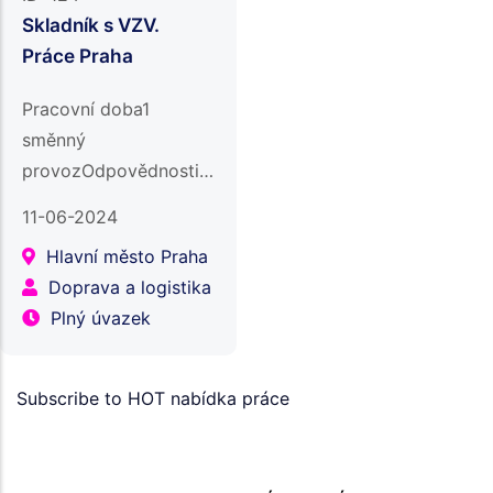
Skladník s VZV.
Práce Praha
Pracovní doba1
směnný
provozOdpovědnostipráce
ve skladu s ručním
11-06-2024
vozíkem. vychystávání,
Hlavní město Praha
balení a expedice
Doprava a logistika
zbožíkontrola kvality
Plný úvazek
objednávek před
odesláním;další…
Subscribe to HOT nabídka práce