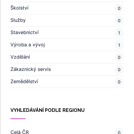
Školství
0
Služby
0
Stavebnictví
1
Výroba a vývoj
1
Vzdělání
0
Zákaznický servis
0
Zemědělství
0
VYHLEDÁVÁNÍ PODLE REGIONU
Celá ČR
0