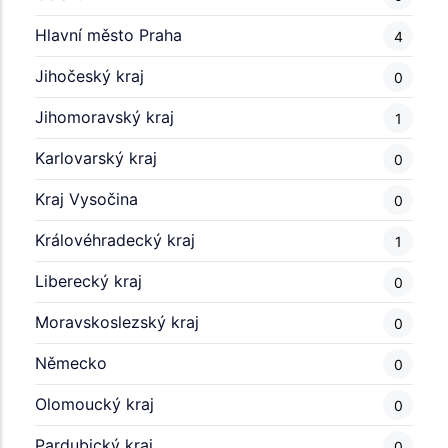
Hlavní město Praha
4
Jihočeský kraj
0
Jihomoravský kraj
1
Karlovarský kraj
0
Kraj Vysočina
0
Královéhradecký kraj
1
Liberecký kraj
0
Moravskoslezský kraj
0
Německo
0
Olomoucký kraj
0
Pardubický kraj
0