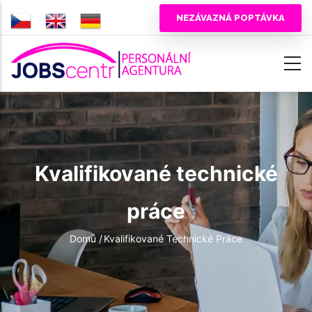
Přejít
NEZÁVAZNÁ POPTÁVKA
k
hlavnímu
obsahu
Kvalifikované technické
práce
Drobečková
Domů
/
Kvalifikované Technické Práce
navigace