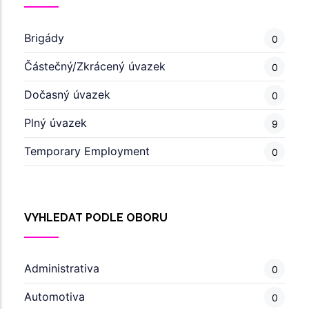
Brigády
0
Částečný/Zkrácený úvazek
0
Dočasný úvazek
0
Plný úvazek
9
Temporary Employment
0
VYHLEDAT PODLE OBORU
Administrativa
0
Automotiva
0