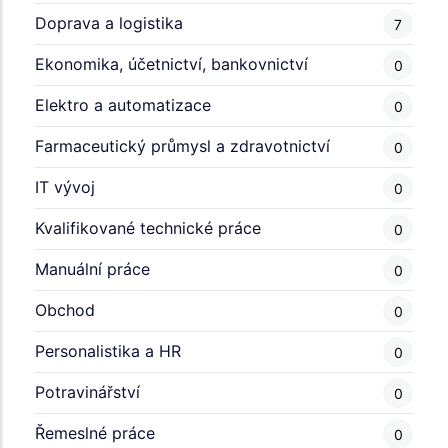
Doprava a logistika
7
Ekonomika, účetnictví, bankovnictví
0
Elektro a automatizace
0
Farmaceutický průmysl a zdravotnictví
0
IT vývoj
0
Kvalifikované technické práce
0
Manuální práce
0
Obchod
0
Personalistika a HR
0
Potravinářství
0
Řemeslné práce
0