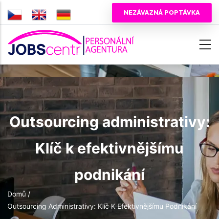
Přejít
NEZÁVAZNÁ POPTÁVKA
k
hlavnímu
obsahu
Outsourcing administrativy:
Klíč k efektivnějšímu
podnikání
Drobečková
Domů
/
Outsourcing Administrativy: Klíč K Efektivnějšímu Podnikání
navigace