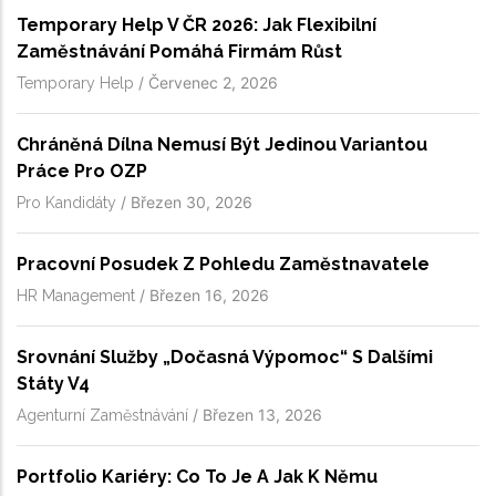
Temporary Help V ČR 2026: Jak Flexibilní
Zaměstnávání Pomáhá Firmám Růst
/
Červenec 2, 2026
Temporary Help
Chráněná Dílna Nemusí Být Jedinou Variantou
Práce Pro OZP
/
Březen 30, 2026
Pro Kandidáty
Pracovní Posudek Z Pohledu Zaměstnavatele
/
Březen 16, 2026
HR Management
Srovnání Služby „dočasná Výpomoc“ S Dalšími
Státy V4
/
Březen 13, 2026
Agenturní Zaměstnávání
Portfolio Kariéry: Co To Je A Jak K Němu