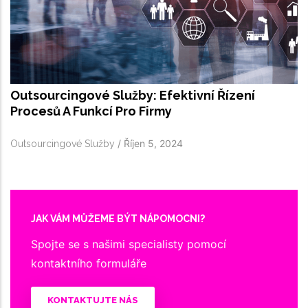
Outsourcingové Služby: Efektivní Řízení
Procesů A Funkcí Pro Firmy
/
Říjen 5, 2024
Outsourcingové Služby
JAK VÁM MŮŽEME BÝT NÁPOMOCNI?
Spojte se s našimi specialisty pomocí
kontaktního formuláře
KONTAKTUJTE NÁS