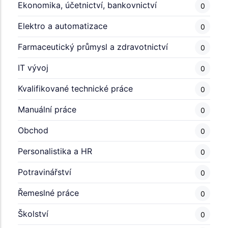
Ekonomika, účetnictví, bankovnictví
0
Elektro a automatizace
0
Farmaceutický průmysl a zdravotnictví
0
IT vývoj
0
Kvalifikované technické práce
0
Manuální práce
0
Obchod
0
Personalistika a HR
0
Potravinářství
0
Řemeslné práce
0
Školství
0