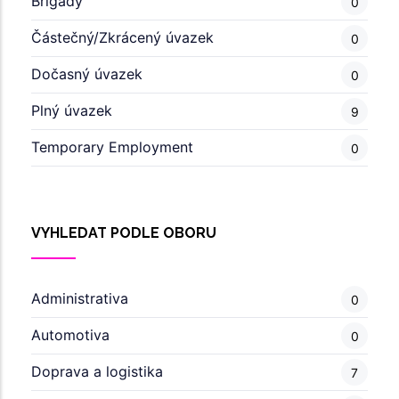
Brigády
0
Částečný/Zkrácený úvazek
0
Dočasný úvazek
0
Plný úvazek
9
Temporary Employment
0
VYHLEDAT PODLE OBORU
Administrativa
0
Automotiva
0
Doprava a logistika
7