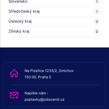
Slovensko
1
Středočeský kraj
1
Ústecký kraj
0
Zlínský kraj
0
Na Plzeňce 1235/2, Smíchov
150 00, Praha 5
Napište nám :
poptavky@jobscentr.cz