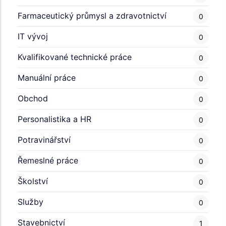
Farmaceutický průmysl a zdravotnictví
0
IT vývoj
0
Kvalifikované technické práce
0
Manuální práce
0
Obchod
0
Personalistika a HR
0
Potravinářství
0
Řemeslné práce
0
Školství
0
Služby
0
Stavebnictví
1