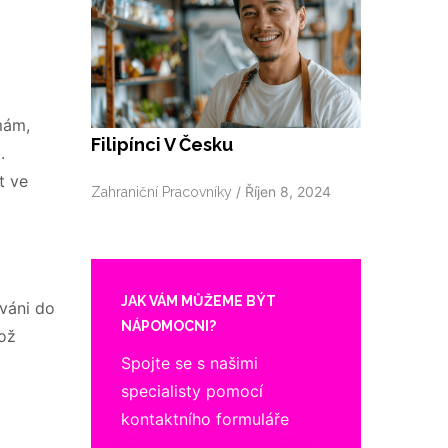
mám,
Filipínci V Česku
.
t ve
/
Říjen 8, 2024
Zahraniční Pracovníky
JAK VÁM MŮŽEME BÝT
ováni do
NÁPOMOCNI?
což
Spojte se s našimi
specialisty pomocí
kontaktního formuláře