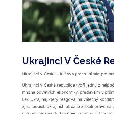
Ukrajinci V České R
Ukrajinci v Česku - klíčová pracovní síla pro pr
Ukrajinci v České republice tvoří jednu z nejpoč
mnoha odvětvích ekonomiky, především v průmy
Lex Ukrajina, který reagoval na válečný konflikt
zjednodušil. Ukrajinští občané získali právo n
nutnosti získání dodatečných pracovních povolen