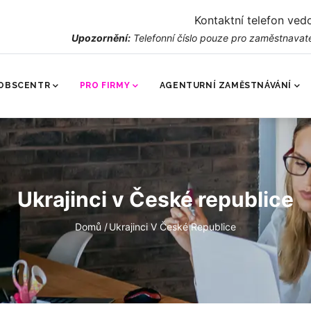
Kontaktní telefon ved
Upozornění:
Telefonní číslo pouze pro zaměstnavate
AVNÍ
VIGACE
OBSCENTR
PRO FIRMY
AGENTURNÍ ZAMĚSTNÁVÁNÍ
Ukrajinci v České republice
Drobečková
Domů
/
Ukrajinci V České Republice
navigace