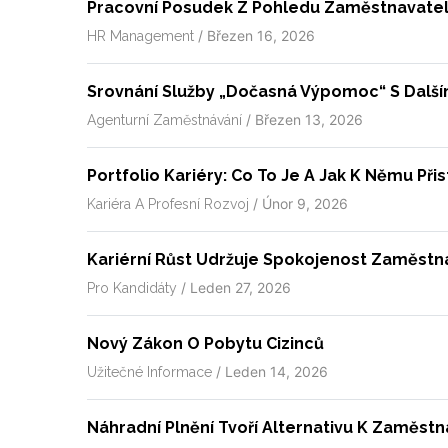
Pracovní Posudek Z Pohledu Zaměstnavate
/
Březen 16, 2026
HR Management
Srovnání Služby „dočasná Výpomoc“ S Dalším
/
Březen 13, 2026
Agenturní Zaměstnávání
Portfolio Kariéry: Co To Je A Jak K Němu Při
/
Únor 9, 2026
Kariéra A Profesní Rozvoj
Kariérní Růst Udržuje Spokojenost Zaměst
/
Leden 27, 2026
Pro Kandidáty
Nový Zákon O Pobytu Cizinců
/
Leden 14, 2026
Užitečné Informace
Náhradní Plnění Tvoří Alternativu K Zaměst