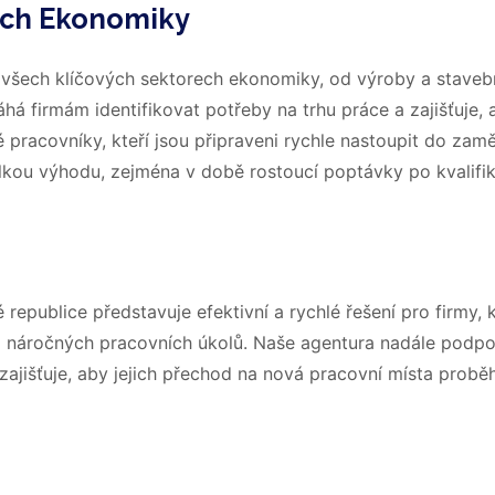
vích Ekonomiky
e všech klíčových sektorech ekonomiky, od výroby a stavebn
há firmám identifikovat potřeby na trhu práce a zajišťuje, 
pracovníky, kteří jsou připraveni rychle nastoupit do zamě
 velkou výhodu, zejména v době rostoucí poptávky po kvalif
epublice představuje efektivní a rychlé řešení pro firmy, 
do náročných pracovních úkolů. Naše agentura nadále podpo
zajišťuje, aby jejich přechod na nová pracovní místa proběh