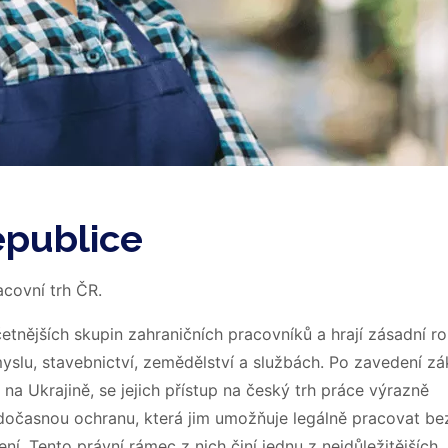
epublice
acovní trh ČR.
etnějších skupin zahraničních pracovníků a hrají zásadní rol
slu, stavebnictví, zemědělství a službách. Po zavedení z
 na Ukrajině, se jejich přístup na český trh práce výrazně
a dočasnou ochranu, která jim umožňuje legálně pracovat be
í. Tento právní rámec z nich činí jednu z nejdůležitějších