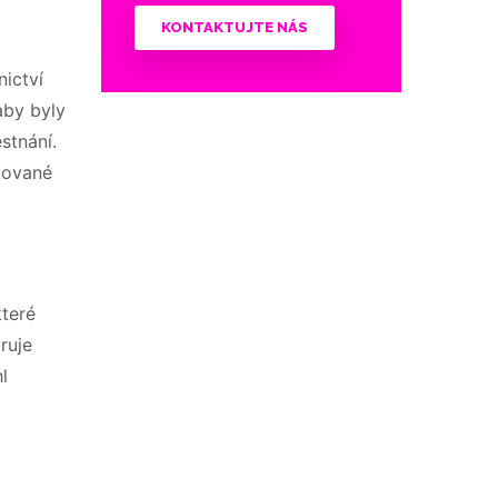
KONTAKTUJTE NÁS
ictví
aby byly
stnání.
ikované
které
ruje
l