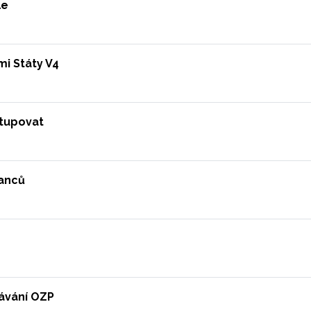
le
i Státy V4
stupovat
nanců
návání OZP