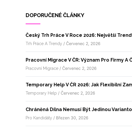
DOPORUČENÉ ČLÁNKY
Český Trh Práce V Roce 2026: Největší Tren
/
Červenec 2, 2026
Trh Práce A Trendy
Pracovní Migrace V ČR: Význam Pro Firmy A 
/
Červenec 2, 2026
Pracovní Migrace
Temporary Help V ČR 2026: Jak Flexibilní 
/
Červenec 2, 2026
Temporary Help
Chráněná Dílna Nemusí Být Jedinou Variant
/
Březen 30, 2026
Pro Kandidáty