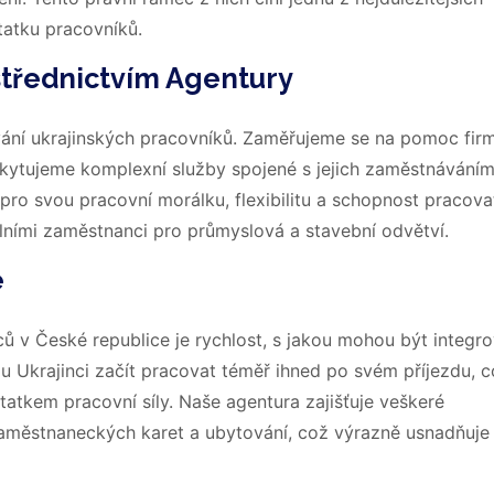
statku pracovníků.
třednictvím Agentury
ávání ukrajinských pracovníků. Zaměřujeme se na pomoc fir
oskytujeme komplexní služby spojené s jejich zaměstnáváním
pro svou pracovní morálku, flexibilitu a schopnost pracova
lními zaměstnanci pro průmyslová a stavební odvětví.
e
ů v České republice je rychlost, s jakou mohou být integr
 Ukrajinci začít pracovat téměř ihned po svém příjezdu, 
atkem pracovní síly. Naše agentura zajišťuje veškeré
 zaměstnaneckých karet a ubytování, což výrazně usnadňuje