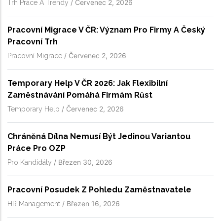
/
Červenec 2, 2026
Trh Práce A Trendy
Pracovní Migrace V ČR: Význam Pro Firmy A Český
Pracovní Trh
/
Červenec 2, 2026
Pracovní Migrace
Temporary Help V ČR 2026: Jak Flexibilní
Zaměstnávání Pomáhá Firmám Růst
/
Červenec 2, 2026
Temporary Help
Chráněná Dílna Nemusí Být Jedinou Variantou
Práce Pro OZP
/
Březen 30, 2026
Pro Kandidáty
Pracovní Posudek Z Pohledu Zaměstnavatele
/
Březen 16, 2026
HR Management