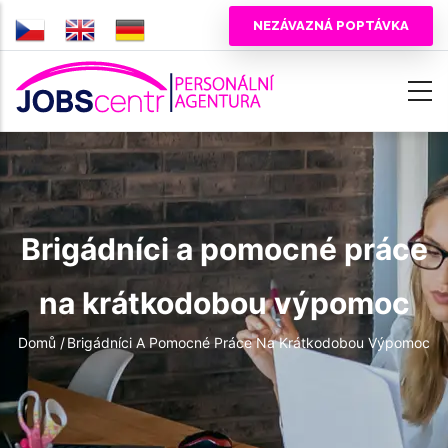
Přejít
NEZÁVAZNÁ POPTÁVKA
k
hlavnímu
obsahu
Brigádníci a pomocné práce
na krátkodobou výpomoc
Drobečková
Domů
/
Brigádníci A Pomocné Práce Na Krátkodobou Výpomoc
navigace