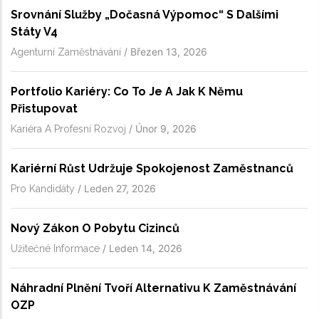
Srovnání Služby „dočasná Výpomoc“ S Dalšími
Státy V4
/
Březen 13, 2026
Agenturní Zaměstnávání
Portfolio Kariéry: Co To Je A Jak K Němu
Přistupovat
/
Únor 9, 2026
Kariéra A Profesní Rozvoj
Kariérní Růst Udržuje Spokojenost Zaměstnanců
/
Leden 27, 2026
Pro Kandidáty
Nový Zákon O Pobytu Cizinců
/
Leden 14, 2026
Užitečné Informace
Náhradní Plnění Tvoří Alternativu K Zaměstnávání
OZP