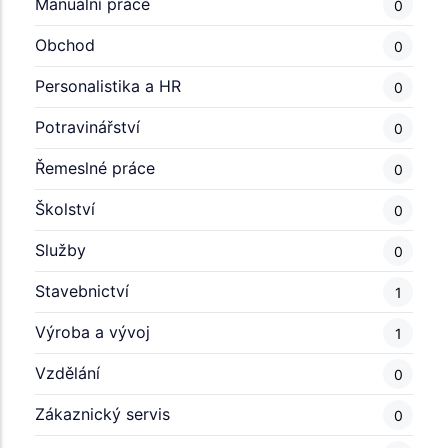
Manuální práce
0
Obchod
0
Personalistika a HR
0
Potravinářství
0
Řemeslné práce
0
Školství
0
Služby
0
Stavebnictví
1
Výroba a vývoj
1
Vzdělání
0
Zákaznický servis
0