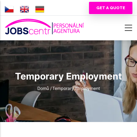
Skip
GET A QUOTE
to
main
content
Temporary Employment
Breadcrumb
Domů
/
Temporary Employment