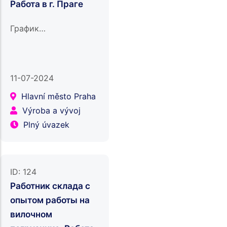
Работа в г. Праге
График…
11-07-2024
Hlavní město Praha
Výroba a vývoj
Plný úvazek
ID:
124
Работник склада с
опытом работы на
вилочном