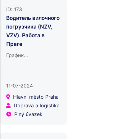
ID:
173
Водитель вилочного
погрузчика (NZV,
VZV). Работа в
Праге
График…
11-07-2024
Hlavní město Praha
Doprava a logistika
Plný úvazek