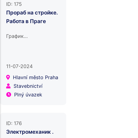
ID:
175
Прораб на стройке.
Работа в Праге
График…
11-07-2024
Hlavní město Praha
Stavebnictví
Plný úvazek
ID:
176
Электромеханик .