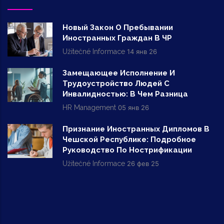
Новый Закон О Пребывании
Иностранных Граждан В ЧР
Užitečné Informace
14 янв 26
Замещающее Исполнение И
Трудоустройство Людей С
Инвалидностью: В Чем Разница
HR Management
05 янв 26
Признание Иностранных Дипломов В
Чешской Республике: Подробное
Руководство По Нострификации
Užitečné Informace
26 фев 25