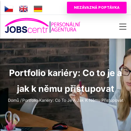
Přejít
NEZÁVAZNÁ POPTÁVKA
k
hlavnímu
obsahu
Portfolio kariéry: Co to je a
jak k němu přistupovat
Drobečková
Domů
/
Portfolio Kariéry: Co To Je A Jak K Němu Přistupovat
navigace