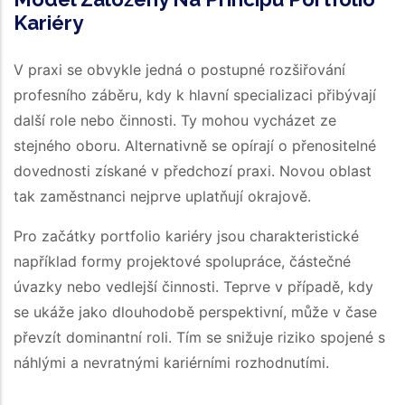
Kariéry
V praxi se obvykle jedná o postupné rozšiřování
profesního záběru, kdy k hlavní specializaci přibývají
další role nebo činnosti. Ty mohou vycházet ze
stejného oboru. Alternativně se opírají o přenositelné
dovednosti získané v předchozí praxi. Novou oblast
tak zaměstnanci nejprve uplatňují okrajově.
Pro začátky portfolio kariéry jsou charakteristické
například formy projektové spolupráce, částečné
úvazky nebo vedlejší činnosti. Teprve v případě, kdy
se ukáže jako dlouhodobě perspektivní, může v čase
převzít dominantní roli. Tím se snižuje riziko spojené s
náhlými a nevratnými kariérními rozhodnutími.