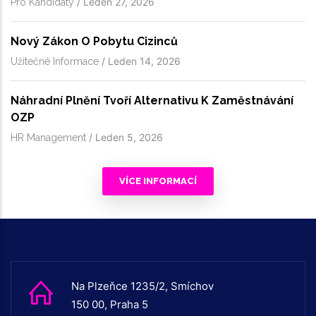
/
Leden 27, 2026
Pro Kandidáty
Nový Zákon O Pobytu Cizinců
/
Leden 14, 2026
Užitečné Informace
Náhradní Plnění Tvoří Alternativu K Zaměstnávání
OZP
/
Leden 5, 2026
HR Management
VÍCE INFORMACÍ
Na Plzeňce 1235/2, Smíchov
150 00, Praha 5