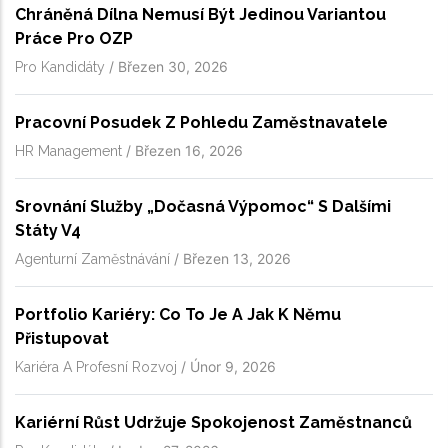
Chráněná Dílna Nemusí Být Jedinou Variantou
Práce Pro OZP
/
Březen 30, 2026
Pro Kandidáty
Pracovní Posudek Z Pohledu Zaměstnavatele
/
Březen 16, 2026
HR Management
Srovnání Služby „dočasná Výpomoc“ S Dalšími
Státy V4
/
Březen 13, 2026
Agenturní Zaměstnávání
Portfolio Kariéry: Co To Je A Jak K Němu
Přistupovat
/
Únor 9, 2026
Kariéra A Profesní Rozvoj
Kariérní Růst Udržuje Spokojenost Zaměstnanců