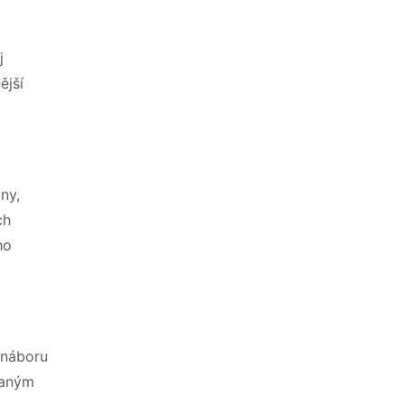
j
ější
ny,
ch
ho
 náboru
vaným