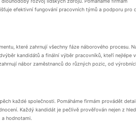
ko dlouhodobý rozvoj lidských zdrojů. Pomáháme firmám
ajišťuje efektivní fungování pracovních týmů a podporu pro 
tmentu, které zahrnují všechny fáze náborového procesu. N
dvýběr kandidátů a finální výběr pracovníků, kteří nejlépe 
zahrnují nábor zaměstnanců do různých pozic, od výrobníc
pěch každé společnosti. Pomáháme firmám provádět detail
ocení. Každý kandidát je pečlivě prověřován nejen z hled
ou a hodnotami.