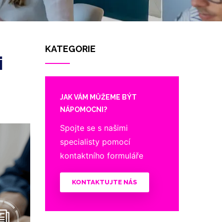
KATEGORIE
i
JAK VÁM MŮŽEME BÝT
NÁPOMOCNI?
Spojte se s našimi
specialisty pomocí
kontaktního formuláře
KONTAKTUJTE NÁS