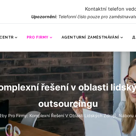
Kontaktní telefon ved
Upozornění:
Telefonní číslo pouze pro zaměstnavate
NÍ
GACE
CENTR
PRO FIRMY
AGENTURNÍ ZAMĚSTNÁVÁNÍ
Д
omplexní řešení v oblasti lidsk
outsourcingu
žby Pro Firmy: Komplexní Řešení V Oblasti Lidských Zdrojů, Náboru