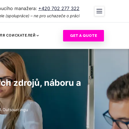
oucího manažera:
+420 702 277 322
le (spolupráce) – ne pro uchazeče o práci
GET A QUOTE
ЛЯ СОИСКАТЕЛЕЙ
ých zdrojů, náboru a
 A Outsourcingu