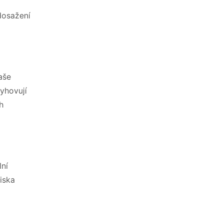
dosažení
aše
vyhovují
h
ní
iska