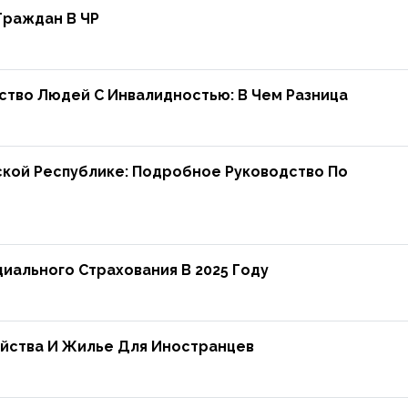
Граждан В ЧР
тво Людей С Инвалидностью: В Чем Разница
кой Республике: Подробное Руководство По
иального Страхования В 2025 Году
ойства И Жилье Для Иностранцев