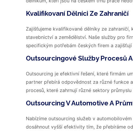
dělníkům, kteří jsou na českém trhu práce ned
Kvalifikovaní Dělníci Ze Zahraničí
Zajišťujeme kvalifikované dělníky ze zahraničí, 
stavebnictví a zemědělství. Naše služby pro fir
specifickým potřebám českých firem a zajišťují 
Outsourcingové Služby Procesů A
Outsourcing je efektivní řešení, které firmám u
partner přebírá odpovědnost za různé funkce a
procesů, které zahrnují různé sektory průmyslu a
Outsourcing V Automotive A Prům
Nabízíme outsourcing služeb v automobilovém
dosáhnout vyšší efektivity tím, že přebíráme od