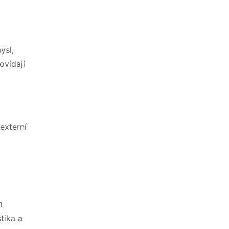
ysl,
ovídají
externí
m
tika a