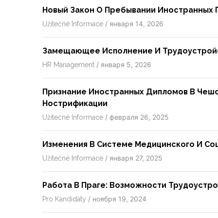
Новый Закон О Пребывании Иностранных 
/
января 14, 2026
Užitečné Informace
Замещающее Исполнение И Трудоустройс
/
января 5, 2026
HR Management
Признание Иностранных Дипломов В Чешс
Нострификации
/
февраля 26, 2025
Užitečné Informace
Изменения В Системе Медицинского И Соц
/
января 27, 2025
Užitečné Informace
Работа В Праге: Возможности Трудоустр
/
ноября 19, 2024
Pro Kandidáty