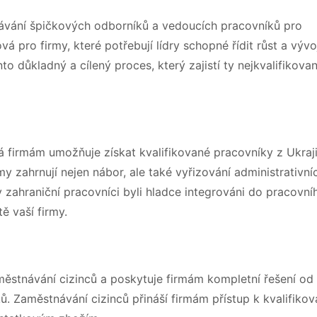
dávání špičkových odborníků a vedoucích pracovníků pro
vá pro firmy, které potřebují lídry schopné řídit růst a vývo
to důkladný a cílený proces, který zajistí ty nejkvalifikovan
rá firmám umožňuje získat kvalifikované pracovníky z Ukraji
rmy zahrnují nejen nábor, ale také vyřizování administrativní
y zahraniční pracovníci byli hladce integrováni do pracovní
tě vaší firmy.
městnávání cizinců a poskytuje firmám kompletní řešení od
. Zaměstnávání cizinců přináší firmám přístup k kvalifiko