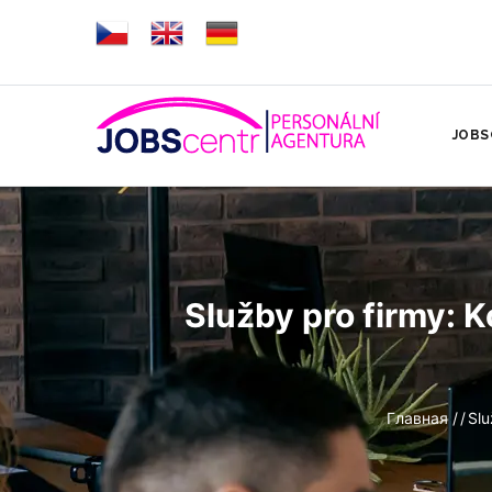
Перейти
к
основному
HLAV
содержанию
NAVI
JOBS
Služby pro firmy: K
Строка
Главная
/
/
Slu
навигации