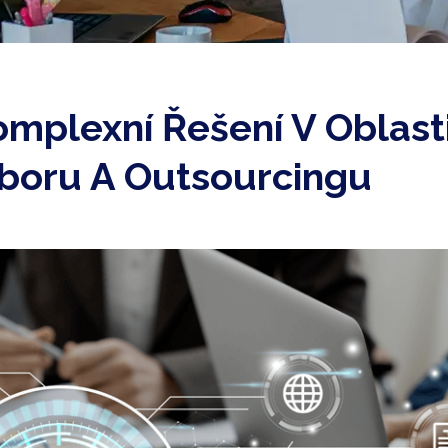
omplexní Řešení V Oblast
áboru A Outsourcingu