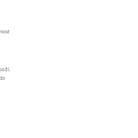
nost
boží.
 do