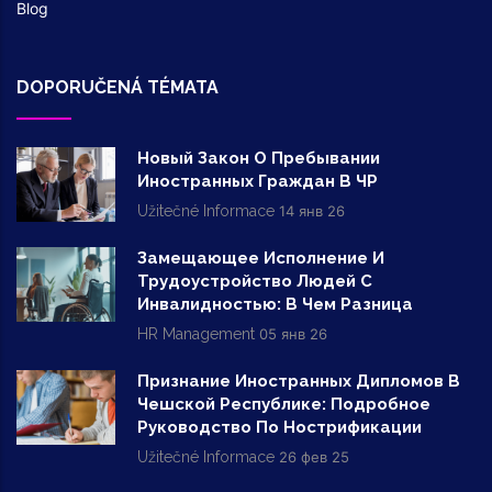
Blog
DOPORUČENÁ TÉMATA
Новый Закон О Пребывании
Иностранных Граждан В ЧР
Užitečné Informace
14 янв 26
Замещающее Исполнение И
Трудоустройство Людей С
Инвалидностью: В Чем Разница
HR Management
05 янв 26
Признание Иностранных Дипломов В
Чешской Республике: Подробное
Руководство По Нострификации
Užitečné Informace
26 фев 25