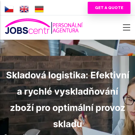
Перейти
GET A QUOTE
к
основному
содержанию
Skladová logistika: Efektivní
a rychlé vyskladňování
zboží pro optimální provoz
skladu