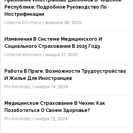
Республике: Подробное Руководство По
Нострификации
/
февраля 26, 2025
Užitečné Informace
Изменения В Системе Медицинского И
Социального Страхования В 2025 Году
/
января 27, 2025
Užitečné Informace
Работа В Праге: Возможности Трудоустройства
И Жилье Для Иностранцев
/
ноября 19, 2024
Pro Kandidáty
Медицинское Страхование В Чехии: Как
Позаботиться О Своем Здоровье?
/
ноября 12, 2024
Pro Kandidáty