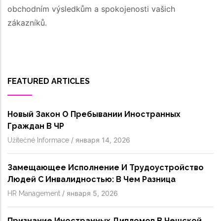
obchodním výsledkům a spokojenosti vašich
zákazníků.
FEATURED ARTICLES
Новый Закон О Пребывании Иностранных
Граждан В ЧР
/
января 14, 2026
Užitečné Informace
Замещающее Исполнение И Трудоустройство
Людей С Инвалидностью: В Чем Разница
/
января 5, 2026
HR Management
Признание Иностранных Дипломов В Чешской