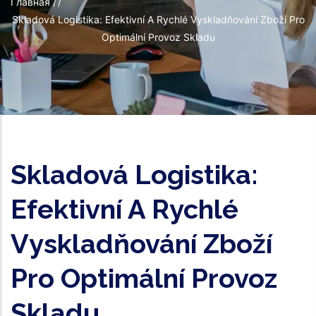
Строка
Главная
/
/
Skladová Logistika: Efektivní A Rychlé Vyskladňování Zboží Pro
навигации
Optimální Provoz Skladu
Skladová Logistika:
Efektivní A Rychlé
Vyskladňování Zboží
Pro Optimální Provoz
Skladu