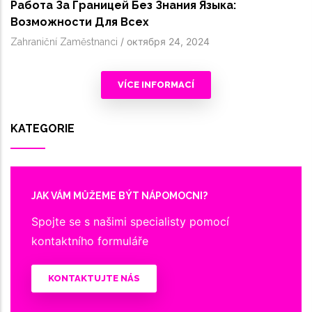
Работа За Границей Без Знания Языка:
Возможности Для Всех
/
октября 24, 2024
Zahraniční Zaměstnanci
VÍCE INFORMACÍ
KATEGORIE
JAK VÁM MŮŽEME BÝT NÁPOMOCNI?
Spojte se s našimi specialisty pomocí
kontaktního formuláře
KONTAKTUJTE NÁS