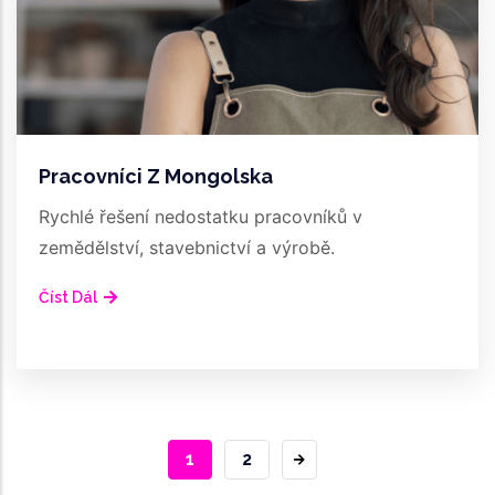
Pracovníci Z Mongolska
Rychlé řešení nedostatku pracovníků v
zemědělství, stavebnictví a výrobě.
Číst Dál
AKTUÁLNÍ
1
STRÁNKA
2