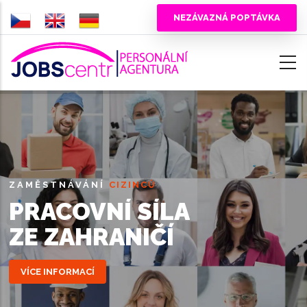
Přejít
NEZÁVAZNÁ POPTÁVKA
k
hlavnímu
obsahu
ZAMĚSTNÁVÁNÍ
CIZINCŮ
PRACOVNÍ SÍLA
ZE ZAHRANIČÍ
VÍCE INFORMACÍ