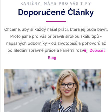
KARIÉRY, MÁME PRO VÁS TIPY
Doporučené Články
Chceme, aby si každý našel práci, která jej bude bavit.
Proto jsme pro vás připravili širokou škálu tipů -
napsaných odborníky - od životopisů a pohovorů až
po hledání správné práce a kariérní rozvoj.
Zobrazit
Blog
/
July 2, 2026
Temporary Help
Pr
Temporary Help V ČR 2026: Jak Flexibilní
C
Zaměstnávání Pomáhá Firmám Růst
V
Číst Dál
Čí