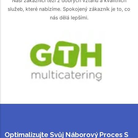
Naši zákazníci těží z dobrých vztahů a kvalitních
služeb, které nabízíme. Spokojený zákazník je to, co
nás dělá lepšími.
Optimalizujte Svůj Náborový Proces S