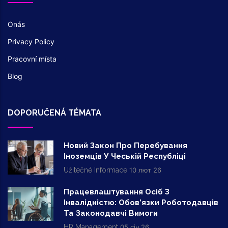
Onás
Privacy Policy
Pracovní místa
Blog
DOPORUČENÁ TÉMATA
Новий Закон Про Перебування
Іноземців У Чеській Республіці
Užitečné Informace
10 лют 26
Працевлаштування Осіб З
Інвалідністю: Обов’язки Роботодавців
Та Законодавчі Вимоги
HR Management
05 січ 26