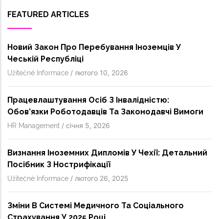
FEATURED ARTICLES
Новий Закон Про Перебування Іноземців У
Чеській Республіці
/
лютого 10, 2026
Užitečné Informace
Працевлаштування Осіб З Інвалідністю:
Обов’язки Роботодавців Та Законодавчі Вимоги
/
січня 5, 2026
HR Management
Визнання Іноземних Дипломів У Чехії: Детальний
Посібник З Нострифікації
/
лютого 26, 2025
Užitečné Informace
Зміни В Системі Медичного Та Соціального
Страхування У 2025 Році