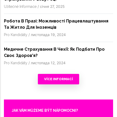
/
січня 27, 2025
Užitečné Informace
Робота В Празі: Можливості Працевлаштування
Та Житло Для Іноземців
/
листопада 19, 2024
Pro Kandidáty
Медичне Страхування В Чехії: Як Подбати Про
Своє Здоров'я?
/
листопада 12, 2024
Pro Kandidáty
VÍCE INFORMACÍ
JAK VÁM MŮŽEME BÝT NÁPOMOCNI?