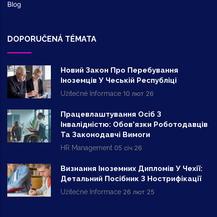
Blog
DOPORUČENÁ TÉMATA
Новий Закон Про Перебування
Іноземців У Чеській Республіці
Užitečné Informace
10 лют 26
Працевлаштування Осіб З
Інвалідністю: Обов’язки Роботодавців
Та Законодавчі Вимоги
HR Management
05 січ 26
Визнання Іноземних Дипломів У Чехії:
Детальний Посібник З Нострифікації
Užitečné Informace
26 лют 25