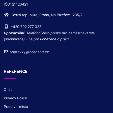
IČO: 21120421
Česká republika, Praha, Na Plzeňce 1235/2
+420 702 277 322
Upozornění:
Telefonní číslo pouze pro zaměstnavatele
(spolupráce) – ne pro uchazeče o práci
poptavky@jobscentr.cz
REFERENCE
Onás
Privacy Policy
Pracovní místa